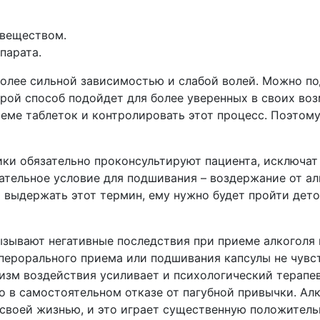
веществом.
парата.
более сильной зависимостью и слабой волей. Можно п
рой способ подойдет для более уверенных в своих воз
иеме таблеток и контролировать этот процесс. Поэтом
ики обязательно проконсультируют пациента, исключат
тельное условие для подшивания – воздержание от ал
и выдержать этот термин, ему нужно будет пройти де
ызывают негативные последствия при приеме алкоголя 
 перорального приема или подшивания капсулы не чув
низм воздействия усиливает и психологический терапе
го в самостоятельном отказе от пагубной привычки. А
 своей жизнью, и это играет существенную положитель