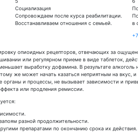
5
6
Социализация
П
Сопровождаем после курса реабилитации.
По
Восстанавливаем отношения с семьей.
в 
+7
кировку опиоидных рецепторов, отвечающих за ощущен
вшивании или регулярном приеме в виде таблеток, дей
еньшает выработку дофамина. В результате алкоголь 
 тому же может начать казаться неприятным на вкус, и
ие органы и процессы, не вызывает зависимости и при
эффекта или продления ремиссии.
уется:
висимости.
запоям разной продолжительности.
угими препаратами по окончанию срока их действия.