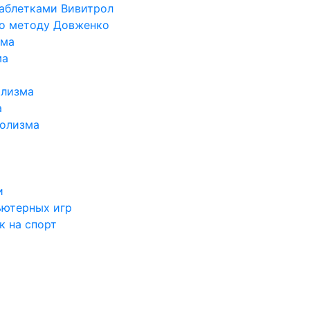
таблетками Вивитрол
по методу Довженко
ома
ма
олизма
а
голизма
и
ьютерных игр
к на спорт