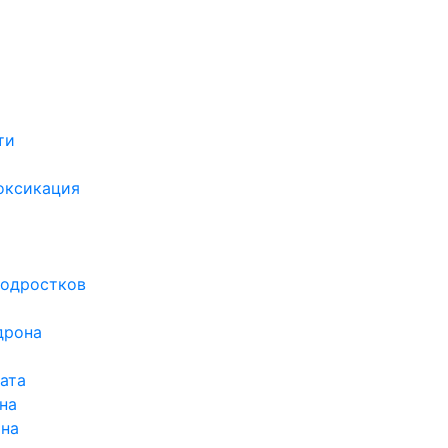
ти
х
оксикация
подростков
дрона
ата
на
ина