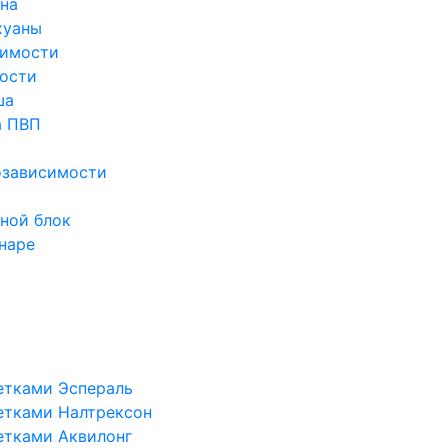
ина
хуаны
симости
ости
ша
а ПВП
озависимости
ной блок
наре
етками Эспераль
етками Налтрексон
етками Аквилонг