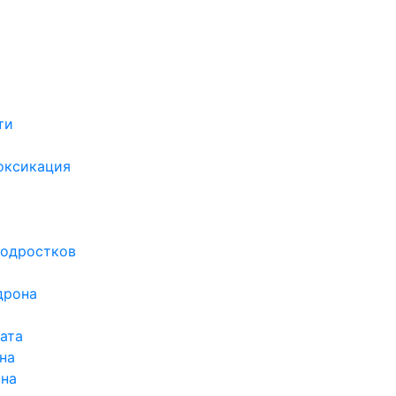
ти
х
оксикация
подростков
дрона
ата
на
ина