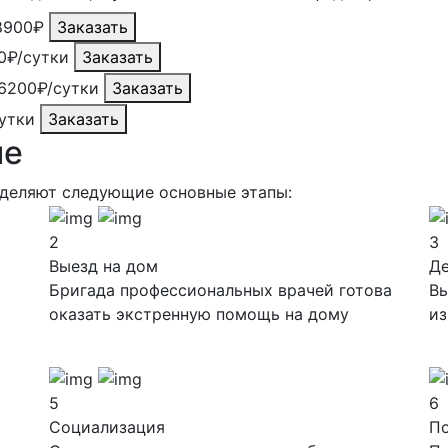
8900₽
Заказать
0₽/сутки
Заказать
6200₽/сутки
Заказать
утки
Заказать
ие
ыделяют следующие основные этапы:
2
3
Выезд на дом
Д
Бригада профессиональных врачей готова
Вы
оказать экстренную помощь на дому
из
5
6
Социализация
П