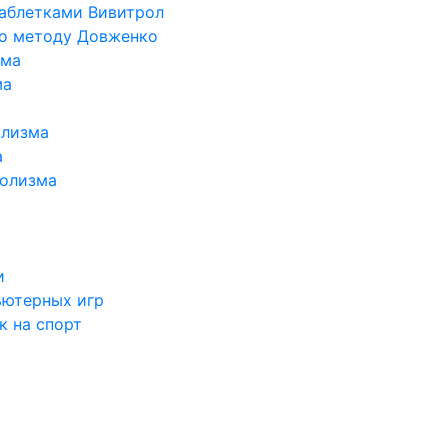
таблетками Вивитрол
по методу Довженко
ома
ма
олизма
а
голизма
и
ьютерных игр
к на спорт