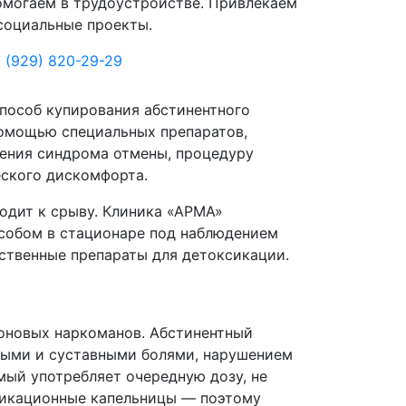
могаем в трудоустройстве. Привлекаем
социальные проекты.
 (929) 820-29-29
пособ купирования абстинентного
помощью специальных препаратов,
чения синдрома отмены, процедуру
еского дискомфорта.
одит к срыву. Клиника «АРМА»
собом в стационаре под наблюдением
ественные препараты для детоксикации.
доновых наркоманов. Абстинентный
ными и суставными болями, нарушением
ый употребляет очередную дозу, не
ксикационные капельницы — поэтому