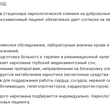
БОД.
в стационаре наркологической клиники на добровольн
ркозависимый пациент обязательно дает согласие на 
плексное обследование, лабораторные анализы крови 
ложнений;
одготовка больного к терапии в реанимационной палат
ужает наркомана глубокий медикаментозный сон;
енными препаратами, направленными на блокировку оп
одуктов метаболизма наркотика (мочегонные средства
в для поддержания работы сердца, сосудов, нервной с
зболивающих, гепатопротекторов, кардиопротекторов).
дого наркомана подбирается индивидуально. Нарколог
ровья пациента.