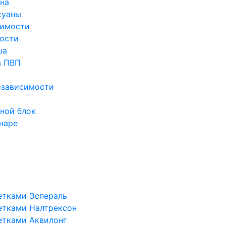
ина
хуаны
симости
ости
ша
а ПВП
озависимости
ной блок
наре
етками Эспераль
етками Налтрексон
етками Аквилонг