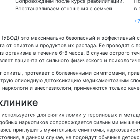
Сопровождаем после курса реабилитации.
По
Восстанавливаем отношения с семьей.
в 
+7
 (УБОД) это максимально безопасный и эффективный с
а от опиатов и продуктов их распада. Ее проводят с 
з организма в течение 6-8 часов. В случае острого те
вляет пациента от сильного физического и психологич
 опиаты, протекает с болезненными симптомами, прив
ыструю опиоидную детоксикацию медикаментозным спо
 наркологи и анестезиологи, применяются только кач
клинике
 используется для снятия ломки у героиновых и мета
одобных наркотиков сопровождается сильными мышеч
таясь приглушить мучительные симптомы, наркозависим
стояния, в данном случае, не подойдут обычные дето